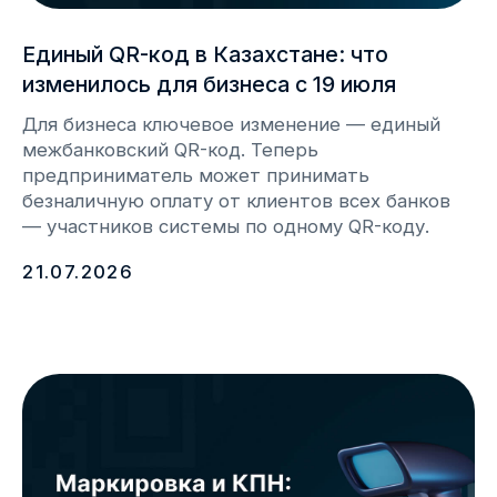
Webkassa внесена в госреестр
под № 188, 208