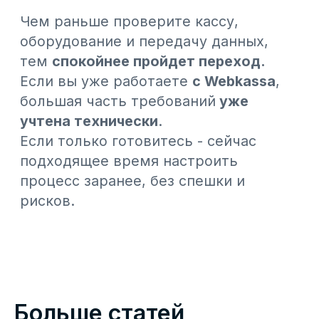
вынесло на публичное обсуждение поправки в
Налоговый кодекс. Один из вопросов,
вошедших в документ, напрямую касается
бизнеса, который работает с маркированными
товарами.
16.07.2026
Работа с прайс-листами
Для организации можно создать несколько
прайс-листов. На одной кассе можно