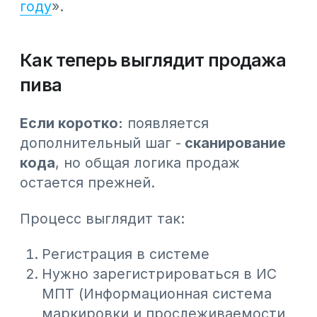
Что нужно проверить и
подготовить?
1. Кассовое оборудование
Несколько моментов важно
проверить заранее.
Касса должна:
поддерживать протокол 2.0.3
работать с НКТ
уметь передавать коды
маркировки Data Matrix в ОФД
Если используется
традиционная
касса или POS-система
, лучше
заранее уточнить в центре
технического обслуживания,
поддерживает ли она передачу кодов
маркировки.
2. Сканер