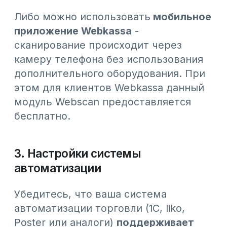
Чем раньше проверите кассу,
оборудование и передачу данных,
тем
спокойнее пройдет переход.
Если вы уже работаете
с Webkassa
,
большая часть требований
уже
учтена технически
.
Если только готовитесь - сейчас
подходящее время настроить
процесс заранее, без спешки и
рисков.
Все
#Новости Webkassa
#Новости КГД
#Статьи