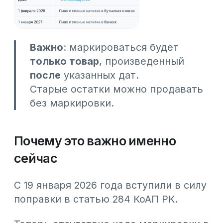
информация по чекам уже есть в
системах КГД.
О том, какая ответственность
предусмотрена, вы можете узнать в
статье «
Штраф за маркировку в 2026
году
».
Как теперь выглядит продажа
пива
Если коротко:
появляется
дополнительный шаг -
сканирование
кода
, но общая логика продаж
остается прежней.
Процесс выглядит так:
Регистрация в системе
Нужно зарегистрироваться в ИС
МПТ (Информационная система
маркировки и прослеживаемости