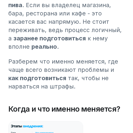
Важно
: маркироваться будет
только товар
, произведенный
после
указанных дат.
Старые остатки можно продавать
без маркировки.
Почему это важно именно
сейчас
С 19 января 2026 года вступили в силу
поправки в статью 284 КоАП РК.
Теперь отсутствие кода маркировки в
чеке по товару которая содержит код
маркировки считается
административным нарушением.
И ключевой момент:
для фиксации нарушения
налоговым органам не нужна
жалоба покупателя. Вся