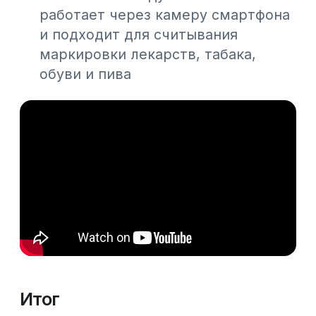
Для бизнеса ключевое изменение — единый
межбанковский QR-код. Теперь
предприниматель может принимать
безналичную оплату от клиентов всех банков
— участников системы по одному QR-коду.
21.07.2026
Расходы на маркировку могут
разрешить учитывать при расчете КПН
Министерство национальной экономики