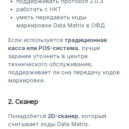
автоматизации торговли в связке
с Webkassa
, используется внешний
2D-сканер
Если вы работаете напрямую в
интерфейсе Webkassa
, можно
использовать встроенный
бесплатный модуль WebScan. Он
работает через камеру смартфона
и подходит для считывания
маркировки лекарств, табака,
обуви и пива
Итог