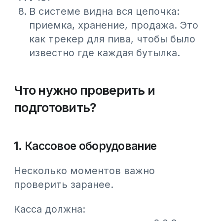
Как подготовлена Webkassa к
маркировке пива
При работе с маркировкой есть
небольшие но важные тонкости,
которые касса должна четко
обработать в момент продажи.
В Webkassa
поддержка маркировки
реализована следующим образом:
считанные коды маркировки Data
Matrix передаются в чек
данные уходят в ОФД и далее в ИС
МПТ в соответствии с
требованиями
касса работает по протоколу 2.0.3
и с НКТ
Для сканирования можно
использовать:
Если вы работаете в системе