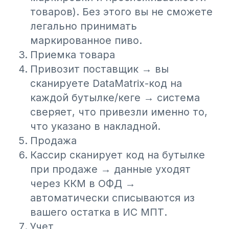
Понадобится
2D-сканер
, который
считывает коды Data Matrix.
Либо можно использовать
мобильное
приложение Webkassa
-
сканирование происходит через
камеру телефона без использования
дополнительного оборудования. При
этом для клиентов Webkassa данный
модуль Webscan предоставляется
бесплатно.
3. Настройки системы
автоматизации
Убедитесь, что ваша система
автоматизации торговли (1С, Iiko,
Poster или аналоги)
поддерживает
работу с кодами маркировки
.