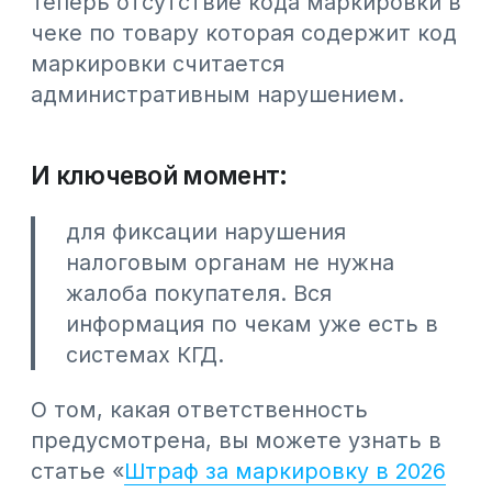
товаров). Без этого вы не сможете
легально принимать
маркированное пиво.
Приемка товара
Привозит поставщик → вы
сканируете DataMatrix-код на
каждой бутылке/кеге → система
сверяет, что привезли именно то,
что указано в накладной.
Продажа
Кассир сканирует код на бутылке
при продаже → данные уходят
через ККМ в ОФД →
автоматически списываются из
вашего остатка в ИС МПТ.
Учет
В системе видна вся цепочка:
приемка, хранение, продажа. Это
как трекер для пива, чтобы было
известно где каждая бутылка.