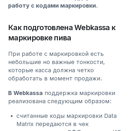
#Обновления
#База знаний
#СМИ о нас
#Интеграции
#Общепит