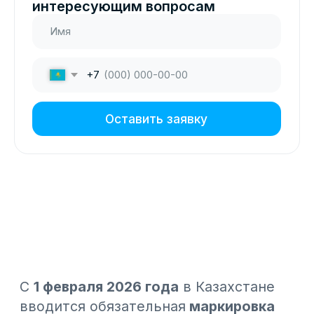
С
1 февраля 2026 года
в Казахстане
вводится обязательная
маркировка
пива
. Если вы владелец магазина,
бара, ресторана или кафе - это
касается вас напрямую. Не стоит
переживать, ведь процесс логичный,
а
заранее подготовиться
к нему
вполне
реально
.
Разберем что именно меняется, где
чаще всего возникают проблемы и
как подготовиться
так, чтобы не
нарваться на штрафы.
Когда и что именно меняется?