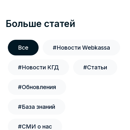
безналичную оплату от клиентов всех банков
— участников системы по одному QR-коду.
21.07.2026
Расходы на маркировку могут
разрешить учитывать при расчете КПН
Министерство национальной экономики
вынесло на публичное обсуждение поправки в
Налоговый кодекс. Один из вопросов,
вошедших в документ, напрямую касается
бизнеса, который работает с маркированными