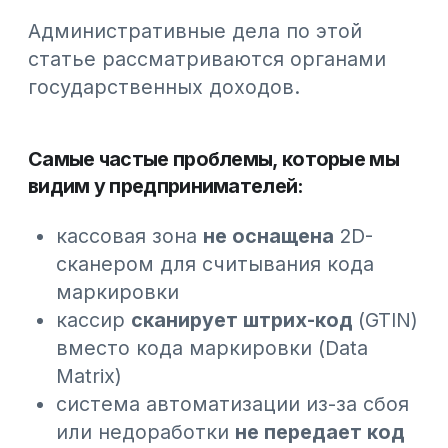
продукции, моторных масел и
товаров легкой промышленности
и будет расширяться по мере
внедрения маркировки
Считанные коды автоматически:
передаются в ОФД
попадают в ИС МПТ
(информационную систему
маркировки и прослеживаемости
товаров)
отражаются в чеке в соответствии
с требованиями законодательства
То есть кассиру не нужно
разбираться в правилах маркировки,
достаточно просто отсканировать
код.
Что стоит проверить прямо сейчас:
есть ли 2D-сканеры или
используется Webscan на всех
торговых точках