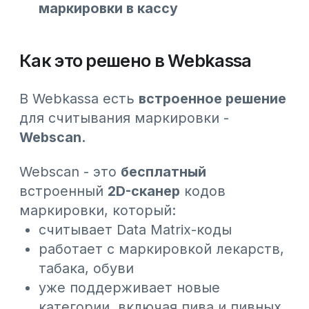
знают ли кассиры, что
маркированные товары без
сканирования больше нельзя
продавать
нет ли в ассортименте товаров с
признаком маркировки, которые
пробиваются «вручную»
Все
#Новости Webkassa
#Новости КГД
#Статьи
#Обновления