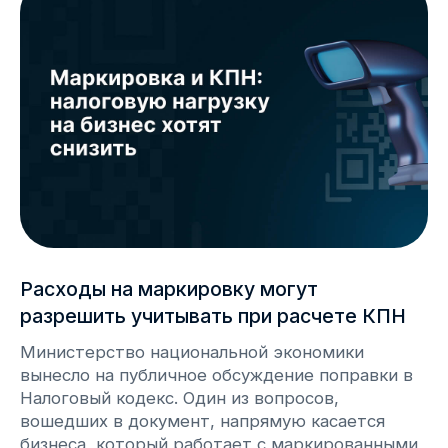
Webkassa внесена в госреестр
под № 188, 208