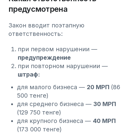
маркировки
кассир
сканирует штрих-код
(GTIN)
вместо кода маркировки (Data
Matrix)
система автоматизации из-за сбоя
или недоработки
не передает код
маркировки в кассу
Как это решено в Webkassa
В Webkassa есть
встроенное решение
для считывания маркировки -
Webscan.
Webscan - это
бесплатный
встроенный
2D-сканер
кодов
маркировки, который:
считывает Data Matrix-коды
работает с маркировкой лекарств,
табака, обуви
уже поддерживает новые
категории, включая пива и пивных