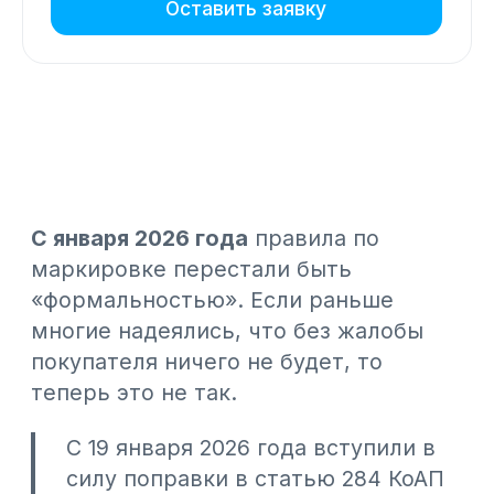
С 19 января 2026 года вступили в
силу поправки в статью 284 КоАП
РК, которые прямо закрепили
ответственность за отсутствие
кода маркировки в чеке.
Если товар подлежит маркировке, а
он
продан без кода маркировки
в
чеке, это считается
нарушением
,
независимо от причины.
В рамках изменений по протоколу
2.0.2. и по НКТ все данные о продажах
уже есть у налоговых органов, и
фиксировать нарушение можно
без
обращений
со стороны клиентов.
Какая ответственность
предусмотрена
Закон вводит поэтапную