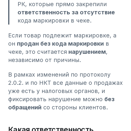
ответственность:
при первом нарушении —
предупреждение
при повторном нарушении —
штраф:
для малого бизнеса —
20 МРП
(86
500 тенге)
для среднего бизнеса —
30 МРП
(129 750 тенге)
для крупного бизнеса —
40 МРП
(173 000 тенге)
Административные дела по этой
статье рассматриваются органами
государственных доходов.
Самые частые проблемы, которые мы
видим у предпринимателей:
кассовая зона
не оснащена
2D-
сканером для считывания кода