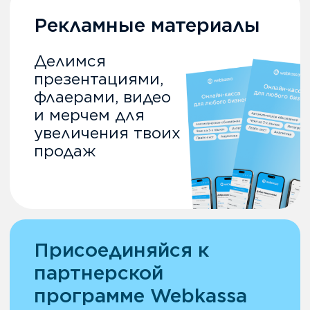
партнерству
Стань партнером
Webkassa и
зарабатывай!
Начни зарабатывать на
подключении онлайн-кассы
и других услуг и продуктов
от Webkassa
Отзывы партнеров