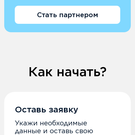
ТОО "I.T.Expert"
ТОО "Ари
и ТОО "А
Наше партнёрство началось в
Астана"
2017 году, "I.T.Expert" стала
первой компанией, кто начал
Работаем с W
внедрять продукт Webkassa в г.
лет. Нравитс
Кокшетау, все эти годы мы
подход к кли
видели как развивался продукт.
Вы всегда ул
На сегодняшний день мы можем
продукт, дела
с уверенностью сказать, что
удобным в ра
Webkassа это полностью
работающая т
завершенный продукт,
которая гото
созданный с учётом всех
время. WEBKA
пожеланий пользователей,
продукт.
отличающийся высокой
стабильностью работы. Хотели
бы отметить службу поддержки,
работающую 24/7, в которой
заявки не теряются,
ЧИТАТЬ ВЕСЬ ОТЗЫВ
Артемова Кристина
директор ТОО "I.T.Expert"