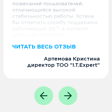
Аналитика
Тарифы
Trade in
Webscan
Поддерживаемые принтеры
О компании
Наши офисы по РК
О компании
СМИ о нас
Блог и новости
Наши продукты WK Corp
Дополнительно
Стать партнером
Работа у нас