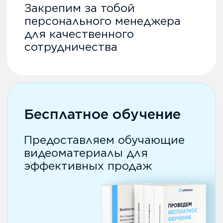
вопросам
Семинары
Проводим регулярные
семинары, офлайн обучения
и тимбилдинги по всему РК
Личный кабинет
партнера
Настроим CRM систему
для удобного
управления клиентами