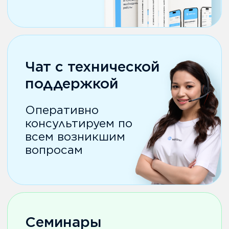
Рекламные материалы
Делимся
презентациями,
флаерами, видео
и мерчем для
увеличения твоих
продаж
Присоединяйся к
партнерской
программе Webkassa
Стать партнером