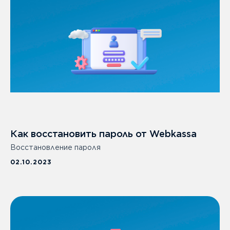
info@webkassa.kz
+7 700 777 33 03
О продукте
Возможности
Интеграции
Как восстановить пароль от Webkassa
Аналитика
Восстановление пароля
Тарифы
02.10.2023
Trade in
Webscan
Поддерживаемые принтеры
О компании