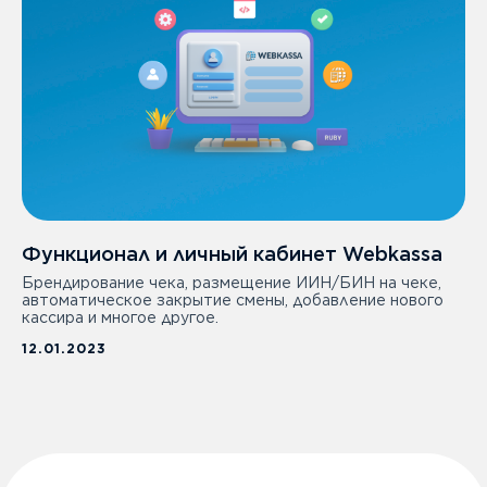
Наши офисы по РК
О компании
СМИ о нас
Блог и новости
Наши продукты WK Corp
Дополнительно
Функционал и личный кабинет Webkassa
Стать партнером
Брендирование чека, размещение ИИН/БИН на чеке,
Работа у нас
автоматическое закрытие смены, добавление нового
Вопрос-ответ
кассира и многое другое.
Публичная оферта
12.01.2023
Политика конфиденциальности
Webkassa 3.0 внесена
в госреестр ККМ