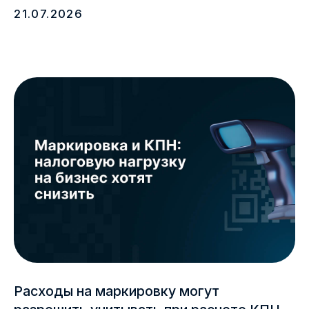
Webkassa внесена в госреестр
под № 188, 208