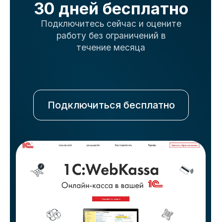
НКТ с помощью модуля WebNKT
05.08.2026
Единый QR-код в Казахстане: что
изменилось для бизнеса с 19 июля
Для бизнеса ключевое изменение — единый
межбанковский QR-код. Теперь
предприниматель может принимать
безналичную оплату от клиентов всех банков
— участников системы по одному QR-коду.