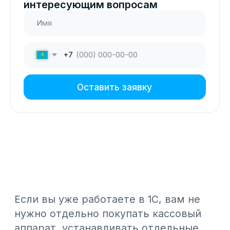
Если вы уже работаете в 1С, вам не
нужно отдельно покупать кассовый
аппарат, устанавливать отдельные
программы или переключаться
между системами. Онлайн касса уже
встроена в вашу 1С и официально
включена в государственный реестр
ККМ Республики Казахстан. Один раз
подключились - и все чеки уходят в
ОФД автоматически.
1С:Webkassa позволяет выполнять
все обязательные кассовые
операции без выхода из привычного
интерфейса 1С:
Принимать смешанный тип оплаты
в одном чеке
– наличные, карта и
другие формы в рамках одного
документа и юридически
корректно.
Пробивать товары с НДС и без