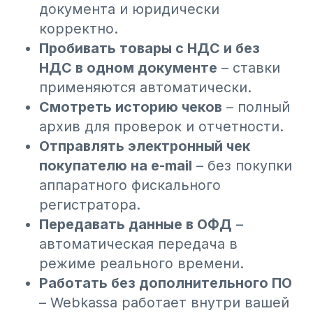
Оптимальный
12 месяцев
38 400 ₸
*При оплате на год вы экономите
более двух месяцев подписки
Как подключиться: 15 минут
внутри 1С
Подключение не требует выезда
специалиста, смены конфигурации
или технических знаний. Все
выполняется в интерфейсе 1С.
Пошаговая инструкция:
Как подключить
1С: Webkassa за 15 минут
Или посмотрите видео ниже: