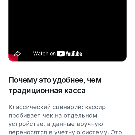
Попробуйте
30 дней бесплатно
Подключитесь сейчас и оцените
работу без ограничений в
течение месяца
Подключиться бесплатно
Все
#Новости Webkassa
#Новости КГД
#Статьи
#Обновления
#База знаний