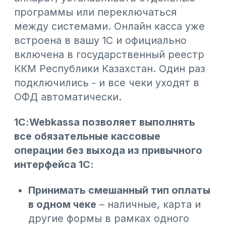
НДС в одном документе
– ставки
применяются автоматически.
Смотреть историю чеков
– полный
архив для проверок и отчетности.
Отправлять электронный чек
покупателю на e-mail
– без покупки
аппаратного фискального
регистратора.
Передавать данные в ОФД
–
автоматическая передача в
режиме реального времени.
Работать без дополнительного ПО
– Webkassa работает внутри вашей
1С.
Сколько это стоит?
Тариф
Срок
Стоимос
Стандарт
1 месяц
3 900 ₸
Полугодовой
21 900 ₸