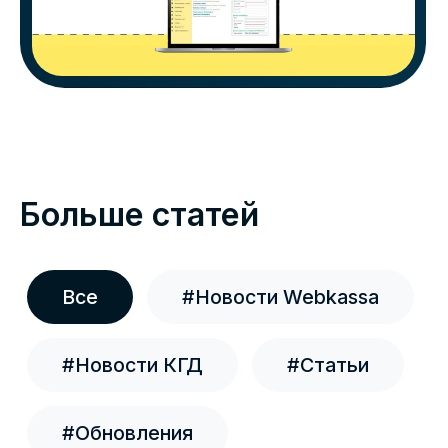
21.07.2026
Расходы на маркировку могут
разрешить учитывать при расчете КПН
Министерство национальной экономики
вынесло на публичное обсуждение поправки в
Налоговый кодекс. Один из вопросов,
вошедших в документ, напрямую касается
бизнеса, который работает с маркированными
товарами.