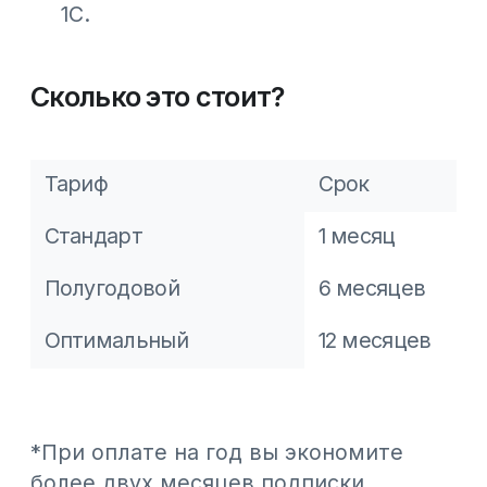
Почему это удобнее, чем
традиционная касса
Классический сценарий: кассир
пробивает чек на отдельном
устройстве, а данные вручную
переносятся в учетную систему. Это
приводит к ошибкам, потере времени
и добавляет лишний шаг при каждой
продаже.
С 1С:Webkassa цепочка сокращается:
вы оформляете продажу в 1С, чек