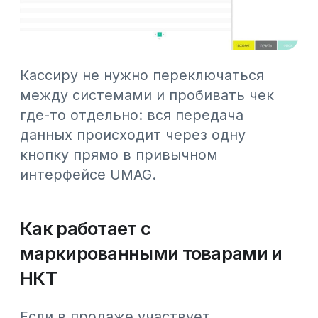
передает его в ОФД.
О других сценариях работы модуля
WebNKT можете прочитать в
статье
.
Что нужно для подключения
Для корректного подключения и
настройки интеграции клиентам
необходимо обратиться к
специалистам UMAG. От клиента
требуется передать им:
талон ИП/ТОО;
ЭЦП;
фактический адрес торговой
точки;
адрес электронной почты.
После получения данных специалисты
UMAG открывают Webkassa,