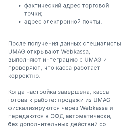
#Новости КГД
#Статьи
#Обновления
#База знаний
#СМИ о нас
#Интеграции
#Общепит
Больше статей