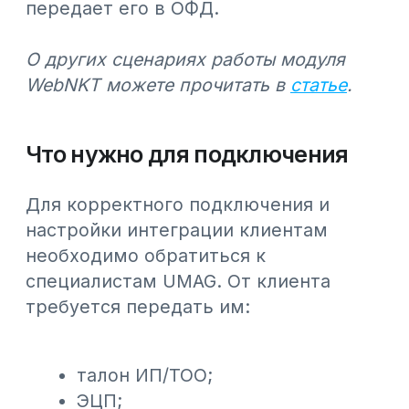
подключить Webkassa, потребуется
оплатить:
кассу Webkassa —
цены на
тарифы доступны на странице
+
доплата за услугу установки;
услуги ОФД;
интеграцию с UMAG — 2 900
тенге в месяц за каждую кассу.
Все
#Новости Webkassa