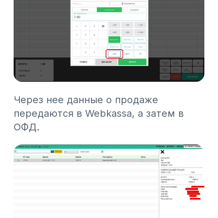
Как работает с
маркированными товарами и
НКТ
Если в продаже участвует
маркированный товар, то:
данные о продаже
автоматически передаются в
ОФД;
информация поступает в
ИСМЕТ, где списывается
реализованная продукция.
Также в Webkassa настроена работа с
НКТ. При передаче GTIN модуль
WebNKT
самостоятельно
осуществляет поиск NTIN либо XTIN в
НКТ, подставляет код при наличии и