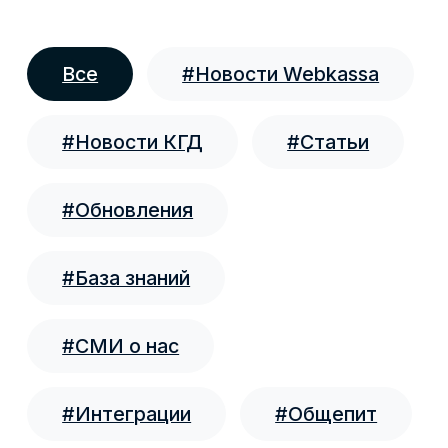
Расходы на маркировку могут
разрешить учитывать при расчете КПН
Министерство национальной экономики
вынесло на публичное обсуждение поправки в
Налоговый кодекс. Один из вопросов,
вошедших в документ, напрямую касается
бизнеса, который работает с маркированными
товарами.
16.07.2026