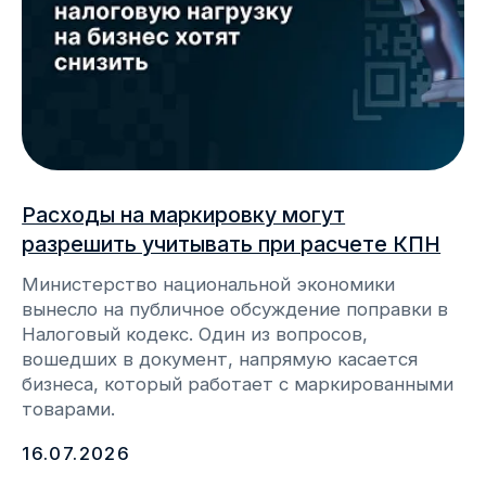
Webkassa внесена в госреестр
под № 188, 208