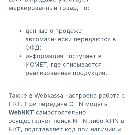
выполняют интеграцию с UMAG и
проверяют, что касса работает
корректно.
Когда настройка завершена, касса
готова к работе: продажи из UMAG
фискализируются через Webkassa и
передаются в ОФД автоматически,
без дополнительных действий со
стороны кассира.
Условия подключения
Если у вас уже установлена касса
Webkassa и вы хотите подключить
UMAG, оплачиваются только
интеграция 2 900 тенге в месяц за
каждую кассу и разово оплачивается
установка интеграции.
Если вы используете UMAG и хотите