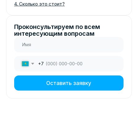
Оставить заявку
Webkassa можно подключить прямо
внутри UMAG. После настройки все
продажи, оформленные в UMAG,
автоматически передаются в
Webkassa для фискализации, а затем
сразу попадают в ОФД.
Что меняется после
подключения
В кассе UMAG появляется кнопка
«ОФД».