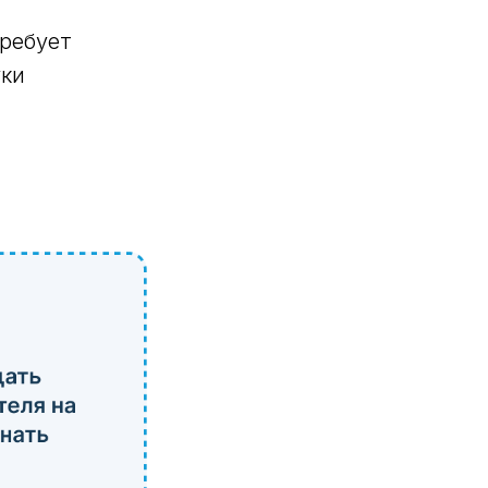
требует
уки