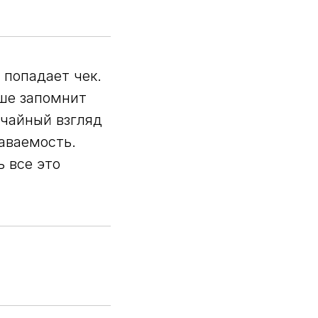
 попадает чек.
ше запомнит
учайный взгляд
наваемость.
ь все это