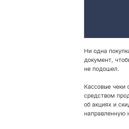
Ни одна покупк
документ, чтоб
не подошел.
Кассовые чеки
средством прод
об акциях и ск
направленную н