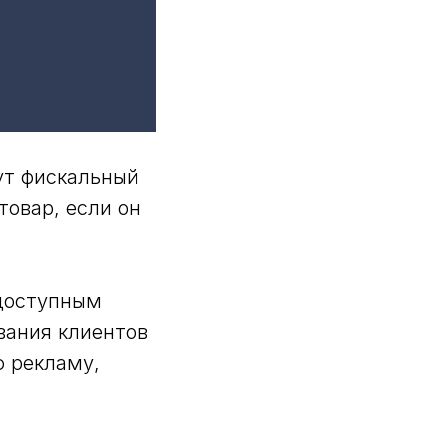
рут фискальный
товар, если он
доступным
вания клиентов
ю рекламу,