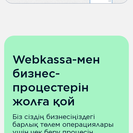
info@webkassa.kz
+7 700 777 33 03
Өнім туралы
Мүмкіндіктер
Біріктіру
Талдау
Тариф түрлері
Trade in
Webscan
Үйлесетін принтерлер