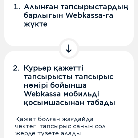
Қажет болған жағдайда
чектегі тапсырыс санын сол
жерде түзете алады
3.
Дайын чекті сатып
алушыға жіберуге
болады
Электрондық түрде (WhatsApp,
Telegram, email) немесе қалта чек
принтері арқылы басып шығаруға
болады