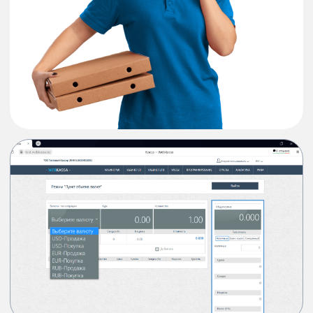
+7
Мен
құпиялылық саясатымен
келісемін
Өтініш қалдыру