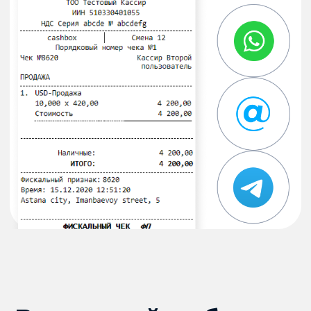
АРНАЙЫ ЖАСАЛҒАН
ЫҢҒАЙЛЫ РЕЖИМ
Прайс парағына кез келген
валютаны қосып, өзіңізге қажетті
бағамды енгізіңіз де, чек беріңіз