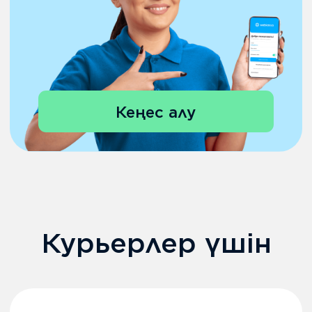
Курьерлер үшін
Алынған тапсырыстардың
барлығын Webkassa-ға
жүкте
2.
Курьер қажетті
тапсырысты тапсырыс
нөмірі бойынша
Webkassa мобильді
қосымшасынан табады