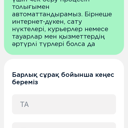
Компания туралы
Біз сенің қалаңдамыз
Компания туралы
БАҚ біз туралы
Блогтар мен жаңалықтар
WKCorp өнімдері
Қосымша
Серіктес болу
Бізде жұмыс
Сұрақ-жауап
Жария оферта
Webkassa 3.0 № 188, 208, 241
нөмірлері бойынша мемлекеттік
тізілімге енгізілген