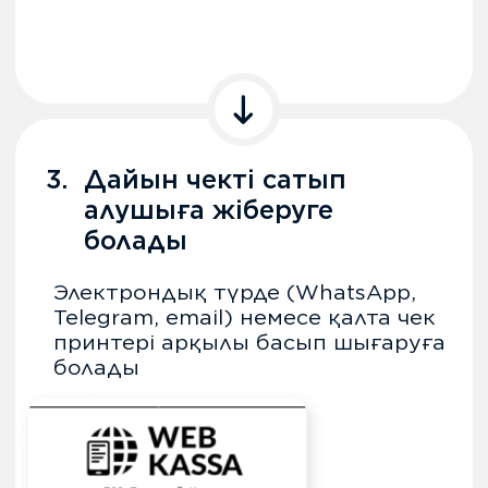
Валюта айырбастау
пункттері мен
ломбардтар үшін
ВАЛЮТА
АЙЫРБАСТАУ ҮШІН