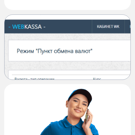
Webkassa-мен
бизнес-
процестерін
жолға қой
Біз сіздің бизнесіңіздегі
барлық төлем операциялары
үшін чек беру процесін
толығымен
автоматтандырамыз. Бірнеше
интернет-дүкен, сату
нүктелері, курьерлер немесе
тауарлар мен қызметтердің
әртүрлі түрлері болса да
Барлық сұрақ бойынша кеңес
береміз