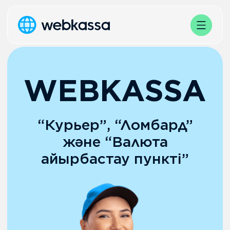
WEBKASSA
“Курьер”, “Ломбард”
және “Валюта
айырбастау пункті”
Кеңес алу