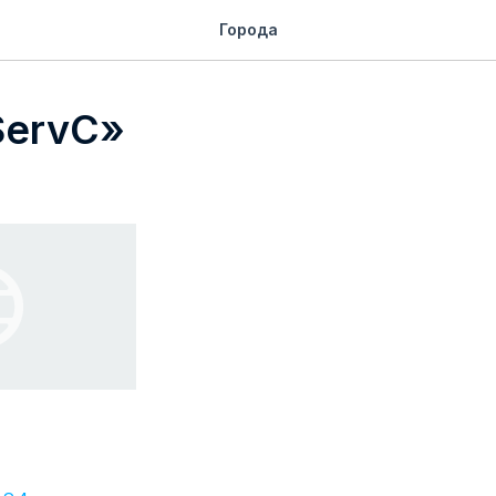
Города
ServC»