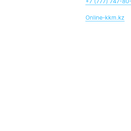
+7 (777) 747-80
Online-kkm.kz