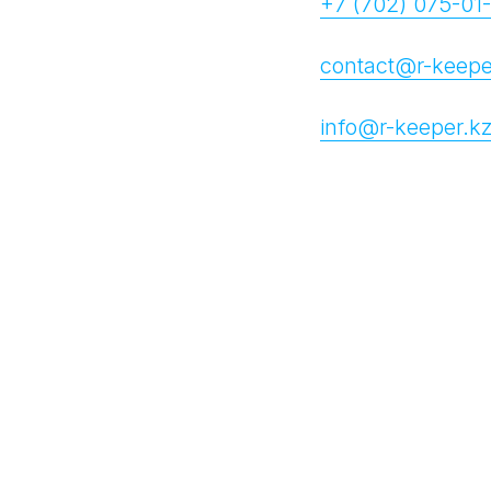
+7 (702) 075-01
contact@r-keepe
info@r-keeper.k